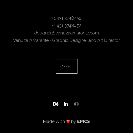
+1 431 3748452
+1 431 3748452
designer@vanuzaamarante.com
Vanuza Amarante · Graphic Designer and Art Director
Contact